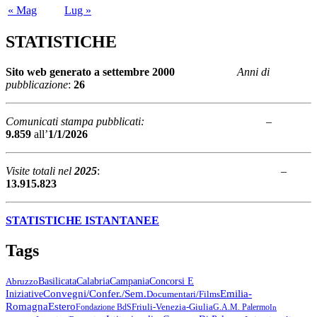
« Mag
Lug »
STATISTICHE
Sito web generato a
settembre 2000
Anni di
pubblicazione
:
26
Comunicati stampa pubblicati:
–
9.859
all’
1/1/2026
Visite totali nel
2025
: –
13.915.823
STATISTICHE ISTANTANEE
Tags
Abruzzo
Basilicata
Calabria
Campania
Concorsi E
Emilia-
Convegni/Confer./Sem.
Iniziative
Documentari/Films
Romagna
Estero
Friuli-Venezia-Giulia
Fondazione BdS
G.A.M. Palermo
In