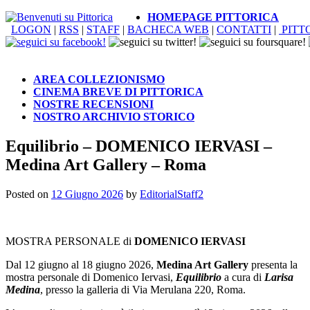
HOMEPAGE PITTORICA
LOGON
|
RSS
|
STAFF
|
BACHECA WEB
|
CONTATTI
|
PITT
AREA COLLEZIONISMO
CINEMA BREVE DI PITTORICA
NOSTRE RECENSIONI
NOSTRO ARCHIVIO STORICO
Equilibrio – DOMENICO IERVASI –
Medina Art Gallery – Roma
Posted on
12 Giugno 2026
by
EditorialStaff2
MOSTRA PERSONALE di
DOMENICO IERVASI
Dal 12 giugno al 18 giugno 2026,
Medina Art Gallery
presenta la
mostra personale di Domenico Iervasi,
Equilibrio
a cura di
Larisa
Medina
, presso la galleria di Via Merulana 220, Roma.