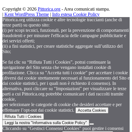
Copyright © 2026
Pittorica.org
- Area comunicati stampa.
|
Kent WordPress Theme
|
Info estesa Cookie Policy
Pittorica.org utilizza cookie e altre tecnologie traccianti (anche di
terze parti) su questo sito:
(i) per scopi tecnici, funzionali, per la prevenzione di comportamenti
fraudolenti e per misurare l'efficacia delle campagne pubblicitarie e
dei servizi offerti;
(ii) a fini statistici, per creare statistiche aggregate sull’utilizzo del
Sito;
Se fai clic su “Rifiuta Tutti i Cookies”, potrai continuare la
navigazione del Sito senza che vengano installati cookie di
profilazione. Clicca su "Accetta tutti i cookie" per accettare i cookie
(diversi dai cookie strettamente necessari al funzionamento del Sito e
dai cookie statistici, per i quali non è richiesto il consenso). In
alternativa, puoi cliccare su "Impostazioni" per visualizzare le terze
parti a cui Pittorica.org potrebbe comunicare i dati raccolti tramite
cookie,
per selezionare le categorie di cookie che desideri accettare e per
effettuare l’opt-out dai cookie statistici.
Accetta Cookies
Rifiuta Tutti i Cookies
Leggi la nostra "Informativa sulla Cookie Policy"
Cliccando su "Gestisci Consensi Cookies" puoi gestire i consensi