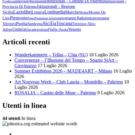
Istituzionali - Comune Di Palermo
Istituzionali -
Interviste/Recensioni
Evidenza
Provincia Di Palermo
Istituzionali - Regione
Lazio
Libri
Lombardia
Marche
Sicilia
Liguria
Mostre On
Molise
Piemonte
Line
Programmi Radiofonici
Programmi
Premi
Produzioni Artistiche
Sicilia
Toscana
Puglia
Sardegna
Trentino-Alto-
Televisivi
Veneto
Umbria
Uncategorized
Adige
Valle-Aosta
Articoli recenti
Wunderkammern – Tellas – Chia (SU)
18 Luglio 2026
Convergenze – l’Illusione del Tempo – Spazio StArt –
Giovinazzo
17 Luglio 2026
Summer Exhibition 2026 – MADE4ART – Milano
16 Luglio
2026
Art Nouveau Week – Club Lauria – Mondello – Palermo
10
Luglio 2026
ROSALIA – Casino delle Muse – Palermo
9 Luglio 2026
Utenti in linea
44 utenti
In linea