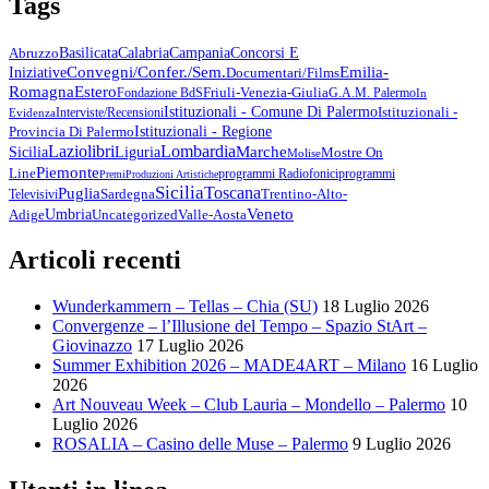
Tags
Abruzzo
Basilicata
Calabria
Campania
Concorsi E
Emilia-
Convegni/Confer./Sem.
Iniziative
Documentari/Films
Romagna
Estero
Friuli-Venezia-Giulia
Fondazione BdS
G.A.M. Palermo
In
Istituzionali - Comune Di Palermo
Istituzionali -
Interviste/Recensioni
Evidenza
Provincia Di Palermo
Istituzionali - Regione
Lazio
Libri
Lombardia
Marche
Sicilia
Liguria
Mostre On
Molise
Piemonte
Line
Programmi Radiofonici
Programmi
Premi
Produzioni Artistiche
Sicilia
Toscana
Puglia
Sardegna
Trentino-Alto-
Televisivi
Veneto
Umbria
Uncategorized
Adige
Valle-Aosta
Articoli recenti
Wunderkammern – Tellas – Chia (SU)
18 Luglio 2026
Convergenze – l’Illusione del Tempo – Spazio StArt –
Giovinazzo
17 Luglio 2026
Summer Exhibition 2026 – MADE4ART – Milano
16 Luglio
2026
Art Nouveau Week – Club Lauria – Mondello – Palermo
10
Luglio 2026
ROSALIA – Casino delle Muse – Palermo
9 Luglio 2026