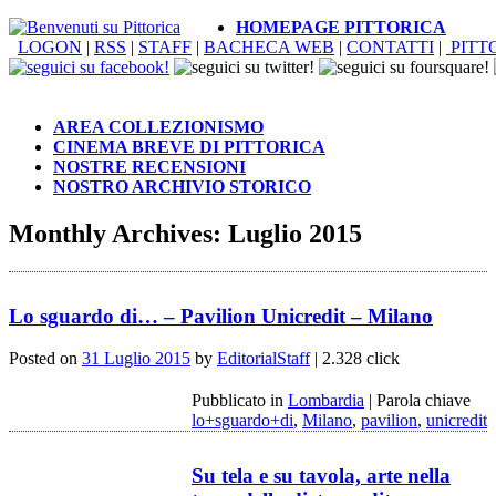
HOMEPAGE PITTORICA
LOGON
|
RSS
|
STAFF
|
BACHECA WEB
|
CONTATTI
|
PITT
AREA COLLEZIONISMO
CINEMA BREVE DI PITTORICA
NOSTRE RECENSIONI
NOSTRO ARCHIVIO STORICO
Monthly Archives:
Luglio 2015
Lo sguardo di… – Pavilion Unicredit – Milano
Posted on
31 Luglio 2015
by
EditorialStaff
| 2.328 click
Pubblicato in
Lombardia
|
Parola chiave
lo+sguardo+di
,
Milano
,
pavilion
,
unicredit
Su tela e su tavola, arte nella