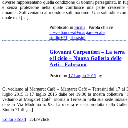
diverse rappresentano quella condizione di uomini perseguitati, in fu
e senza protezione nella quale confluisce una parte crescente 
umanità. Soli veniamo al mondo e soli moriamo. Una solitudine con 
quale mai […]
Pubblicato in
Sicilia
|
Parola chiave
ci+vediamo+al+margaret+cafe
,
studio+71
,
Terrasini
Giovanni Carpentieri – La terra
e il cielo – Nuova Galleria delle
Arti – Fabriano
Posted on
17 Luglio 2015
by
Ci vediamo al Margaret Café – Margaret Café – Terrasini dal 17 al 
luglio 2015 Il 17 luglio 2015 dalle ore 19.00 la mostra collettiva “
vediamo al Margaret Café” ritorna a Terrasini nella sua sede iniziale
cioè in Via Madonia n. 93. La mostra è stata prodotta dalla Galler
Studio 71 di […]
EditorialStaff
| 2.439 click