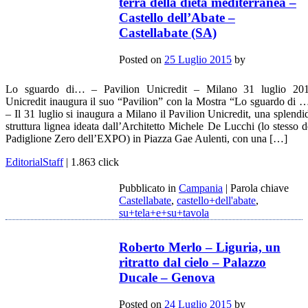
terra della dieta mediterranea –
Castello dell’Abate –
Castellabate (SA)
Posted on
25 Luglio 2015
by
Lo sguardo di… – Pavilion Unicredit – Milano 31 luglio 20
Unicredit inaugura il suo “Pavilion” con la Mostra “Lo sguardo di 
– Il 31 luglio si inaugura a Milano il Pavilion Unicredit, una splendi
struttura lignea ideata dall’Architetto Michele De Lucchi (lo stesso d
Padiglione Zero dell’EXPO) in Piazza Gae Aulenti, con una […]
EditorialStaff
| 1.863 click
Pubblicato in
Campania
|
Parola chiave
Castellabate
,
castello+dell'abate
,
su+tela+e+su+tavola
Roberto Merlo – Liguria, un
ritratto dal cielo – Palazzo
Ducale – Genova
Posted on
24 Luglio 2015
by