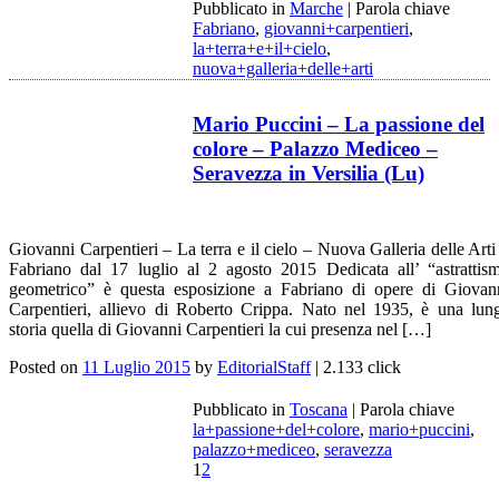
Pubblicato in
Marche
|
Parola chiave
Fabriano
,
giovanni+carpentieri
,
la+terra+e+il+cielo
,
nuova+galleria+delle+arti
Mario Puccini – La passione del
colore – Palazzo Mediceo –
Seravezza in Versilia (Lu)
Giovanni Carpentieri – La terra e il cielo – Nuova Galleria delle Arti
Fabriano dal 17 luglio al 2 agosto 2015 Dedicata all’ “astrattis
geometrico” è questa esposizione a Fabriano di opere di Giovan
Carpentieri, allievo di Roberto Crippa. Nato nel 1935, è una lun
storia quella di Giovanni Carpentieri la cui presenza nel […]
Posted on
11 Luglio 2015
by
EditorialStaff
| 2.133 click
Pubblicato in
Toscana
|
Parola chiave
la+passione+del+colore
,
mario+puccini
,
palazzo+mediceo
,
seravezza
1
2