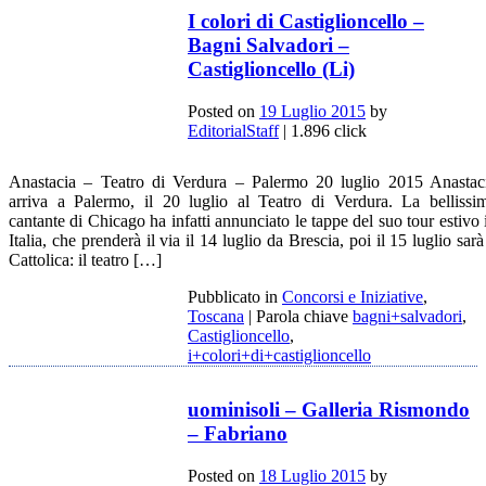
I colori di Castiglioncello –
Bagni Salvadori –
Castiglioncello (Li)
Posted on
19 Luglio 2015
by
EditorialStaff
| 1.896 click
Anastacia – Teatro di Verdura – Palermo 20 luglio 2015 Anastac
arriva a Palermo, il 20 luglio al Teatro di Verdura. La bellissi
cantante di Chicago ha infatti annunciato le tappe del suo tour estivo 
Italia, che prenderà il via il 14 luglio da Brescia, poi il 15 luglio sarà
Cattolica: il teatro […]
Pubblicato in
Concorsi e Iniziative
,
Toscana
|
Parola chiave
bagni+salvadori
,
Castiglioncello
,
i+colori+di+castiglioncello
uominisoli – Galleria Rismondo
– Fabriano
Posted on
18 Luglio 2015
by