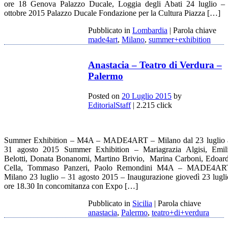
ore 18 Genova Palazzo Ducale, Loggia degli Abati 24 luglio –
ottobre 2015 Palazzo Ducale Fondazione per la Cultura Piazza […]
Pubblicato in
Lombardia
|
Parola chiave
made4art
,
Milano
,
summer+exhibition
Anastacia – Teatro di Verdura –
Palermo
Posted on
20 Luglio 2015
by
EditorialStaff
| 2.215 click
Summer Exhibition – M4A – MADE4ART – Milano dal 23 luglio 
31 agosto 2015 Summer Exhibition – Mariagrazia Algisi, Emil
Belotti, Donata Bonanomi, Martino Brivio, Marina Carboni, Edoar
Cella, Tommaso Panzeri, Paolo Remondini M4A – MADE4AR
Milano 23 luglio – 31 agosto 2015 – Inaugurazione giovedì 23 lugli
ore 18.30 In concomitanza con Expo […]
Pubblicato in
Sicilia
|
Parola chiave
anastacia
,
Palermo
,
teatro+di+verdura