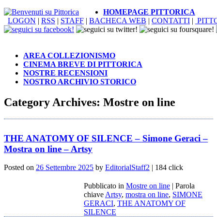
HOMEPAGE PITTORICA
LOGON
|
RSS
|
STAFF
|
BACHECA WEB
|
CONTATTI
|
PITT
AREA COLLEZIONISMO
CINEMA BREVE DI PITTORICA
NOSTRE RECENSIONI
NOSTRO ARCHIVIO STORICO
Category Archives:
Mostre on line
THE ANATOMY OF SILENCE – Simone Geraci –
Mostra on line – Artsy
Posted on
26 Settembre 2025
by
EditorialStaff2
| 184 click
Pubblicato in
Mostre on line
|
Parola
chiave
Artsy
,
mostra on line
,
SIMONE
GERACI
,
THE ANATOMY OF
SILENCE