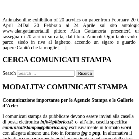
Animalsonline exhibition of 20 acrylics on paper,from February 20 ti
April 24Dal 20 Febbraio al 24 Aprile sul sito antologi
www.alangattamorta.itil pittore Alan Gattamorta presenterà u
rassegna di 20 acrilici su carta, dal titolo: Animali Ogni tanto vado 
parco, siedo in riva al laghetto, accendo un sigaro e guardo 
papere.Capitò che la moglie […]
CERCA COMUNICATI STAMPA
Search
MODALITA’ COMUNICATI STAMPA
Comunicazione importante per le Agenzie Stampa e le Gallerie
d’Arte:
I comunicati stampa da pubblicare devono essere inviati alla casella
di posta elettronica
info@pittorica.it
o all’altra casella specifica
comunicatistampa@pittorica.org
esclusivamente in formato
word
con allegata almeno una foto in formato
jpg
o
png
. In alternativa il
testo di accompagnamento potrà essere inviato nel corpo della stessa