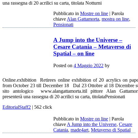
una rassegna di 20 acrilici su carta, titolata Notturni
Pubblicato in
Mostre on line
|
Parola
chiave
Alan Gattamorta
,
mostra on line
,
Pensionati
A Jump into the Universe –
Cesare Catania – Metaverso di
Spatial – on line
Posted on
4 Maggio 2022
by
Online.exhibition Retirees online exhibition of 20 acrylics on pape
from October 23 till December 18 Dal 23 Ottobre al 18 Dicembre s
sito antologico www.alangattamorta.itil pittore Alan Gattamor
presenterà una rassegna di 20 acrilici su carta, titolataPensionati
EditorialStaff2
| 562 click
Pubblicato in
Mostre on line
|
Parola
chiave
A Jump into the Universe
,
Cesare
Catania
,
made4art
,
Metaverso di Spatial