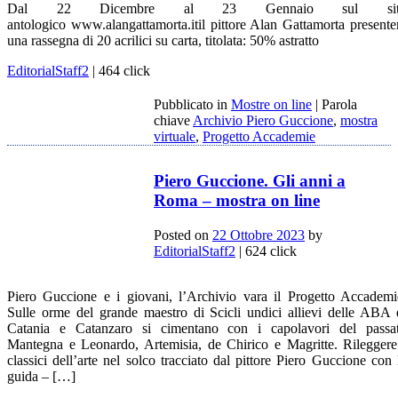
Dal 22 Dicembre al 23 Gennaio sul sit
antologico www.alangattamorta.itil pittore Alan Gattamorta presente
una rassegna di 20 acrilici su carta, titolata: 50% astratto
EditorialStaff2
| 464 click
Pubblicato in
Mostre on line
|
Parola
chiave
Archivio Piero Guccione
,
mostra
virtuale
,
Progetto Accademie
Piero Guccione. Gli anni a
Roma – mostra on line
Posted on
22 Ottobre 2023
by
EditorialStaff2
| 624 click
Piero Guccione e i giovani, l’Archivio vara il Progetto Accademi
Sulle orme del grande maestro di Scicli undici allievi delle ABA 
Catania e Catanzaro si cimentano con i capolavori del passa
Mantegna e Leonardo, Artemisia, de Chirico e Magritte. Rileggere
classici dell’arte nel solco tracciato dal pittore Piero Guccione con 
guida – […]