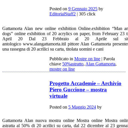
Posted on
9 Gennaio 2025
by
EditorialStaff2
| 305 click
Gattamorta Alan new online exhibition Online.exhibition “Man a
dogs” online exhibition of 20 acrylics on paper, from February 23 ti
April 20 Dal 23 Febbraio al 20 Aprile sul si
antologico www.alangattamorta.itil pittore Alan Gattamorta presente
una rassegna di 20 acrilici su carta, titolata uomini e cani
Pubblicato in
Mostre on line
|
Parola
chiave
50%astratto
,
Alan Gattamorta
,
mostre on line
Progetto Accademie – Archivio
Piero Guccione – mostra
virtuale
Posted on
5 Maggio 2024
by
Gattamorta Alan nuova mostra online Mostra online Mostra onli
astratta al 50% di 20 acrilici su carta, dal 22 dicembre al 23 genna