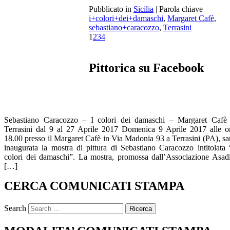
Pubblicato in
Sicilia
|
Parola chiave
i+colori+dei+damaschi
,
Margaret Cafè
,
sebastiano+caracozzo
,
Terrasini
1
2
3
4
Pittorica su Facebook
Sebastiano Caracozzo – I colori dei damaschi – Margaret Cafè
Terrasini dal 9 al 27 Aprile 2017 Domenica 9 Aprile 2017 alle o
18.00 presso il Margaret Cafè in Via Madonia 93 a Terrasini (PA), sa
inaugurata la mostra di pittura di Sebastiano Caracozzo intitolata 
colori dei damaschi”. La mostra, promossa dall’Associazione Asad
[…]
CERCA COMUNICATI STAMPA
Search