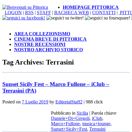
HOMEPAGE PITTORICA
LOGON
|
RSS
|
STAFF
|
BACHECA WEB
|
CONTATTI
|
PITT
AREA COLLEZIONISMO
CINEMA BREVE DI PITTORICA
NOSTRE RECENSIONI
NOSTRO ARCHIVIO STORICO
Tag Archives:
Terrasini
Sunset Sicily Fest – Marco Fullone – iClub –
Terrasini (PA)
Posted on
7 Luglio 2019
by
EditorialStaff2
| 988 click
Pubblicato in
Sicilia
|
Parola chiave
Daniele+Di+Gregoli
,
iClub
,
Marco+Fullone
,
musica+lounge
,
Sunset+Sicily+Fest
,
Terrasini