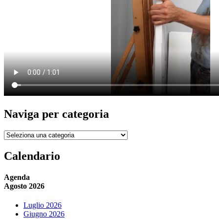
Naviga per categoria
Naviga
per
categoria
Calendario
Agenda
Agosto 2026
Luglio 2026
Giugno 2026