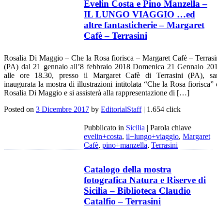
Evelin Costa e Pino Manzella –
IL LUNGO VIAGGIO …ed
altre fantasticherie – Margaret
Cafè – Terrasini
Rosalia Di Maggio – Che la Rosa fiorisca – Margaret Cafè – Terrasi
(PA) dal 21 gennaio all’8 febbraio 2018 Domenica 21 Gennaio 20
alle ore 18.30, presso il Margaret Cafè di Terrasini (PA), sa
inaugurata la mostra di illustrazioni intitolata “Che la Rosa fiorisca” 
Rosalia Di Maggio e si assisterà alla rappresentazione di […]
Posted on
3 Dicembre 2017
by
EditorialStaff
| 1.654 click
Pubblicato in
Sicilia
|
Parola chiave
evelin+costa
,
il+lungo+viaggio
,
Margaret
Cafè
,
pino+manzella
,
Terrasini
Catalogo della mostra
fotografica Natura e Riserve di
Sicilia – Biblioteca Claudio
Catalfio – Terrasini