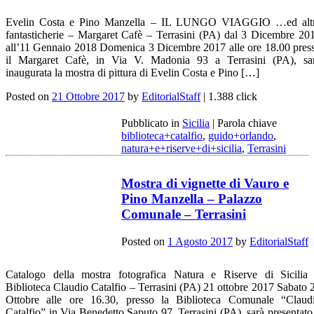
Evelin Costa e Pino Manzella – IL LUNGO VIAGGIO …ed alt
fantasticherie – Margaret Cafè – Terrasini (PA) dal 3 Dicembre 20
all’11 Gennaio 2018 Domenica 3 Dicembre 2017 alle ore 18.00 pres
il Margaret Cafè, in Via V. Madonia 93 a Terrasini (PA), sa
inaugurata la mostra di pittura di Evelin Costa e Pino […]
Posted on
21 Ottobre 2017
by
EditorialStaff
| 1.388 click
Pubblicato in
Sicilia
|
Parola chiave
biblioteca+catalfio
,
guido+orlando
,
natura+e+riserve+di+sicilia
,
Terrasini
Mostra di vignette di Vauro e
Pino Manzella – Palazzo
Comunale – Terrasini
Posted on
1 Agosto 2017
by
EditorialStaff
Catalogo della mostra fotografica Natura e Riserve di Sicilia
Biblioteca Claudio Catalfio – Terrasini (PA) 21 ottobre 2017 Sabato 
Ottobre alle ore 16.30, presso la Biblioteca Comunale “Claud
Catalfio” in Via Benedetto Saputo 97, Terrasini (PA), sarà presentato 