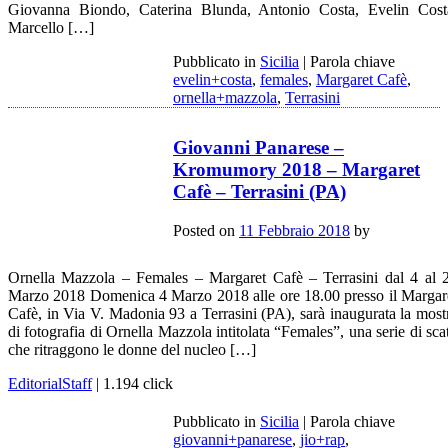
Giovanna Biondo, Caterina Blunda, Antonio Costa, Evelin Cost
Marcello […]
Pubblicato in
Sicilia
|
Parola chiave
evelin+costa
,
females
,
Margaret Cafè
,
ornella+mazzola
,
Terrasini
Giovanni Panarese –
Kromumory 2018 – Margaret
Cafè – Terrasini (PA)
Posted on
11 Febbraio 2018
by
Ornella Mazzola – Females – Margaret Cafè – Terrasini dal 4 al 
Marzo 2018 Domenica 4 Marzo 2018 alle ore 18.00 presso il Margar
Cafè, in Via V. Madonia 93 a Terrasini (PA), sarà inaugurata la most
di fotografia di Ornella Mazzola intitolata “Females”, una serie di scat
che ritraggono le donne del nucleo […]
EditorialStaff
| 1.194 click
Pubblicato in
Sicilia
|
Parola chiave
giovanni+panarese
,
jio+rap
,