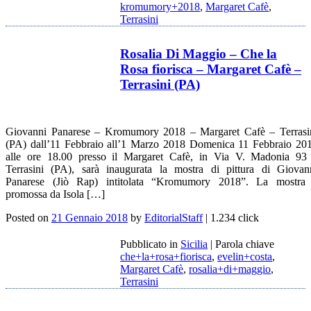
kromumory+2018
,
Margaret Cafè
,
Terrasini
Rosalia Di Maggio – Che la
Rosa fiorisca – Margaret Cafè –
Terrasini (PA)
Giovanni Panarese – Kromumory 2018 – Margaret Cafè – Terrasi
(PA) dall’11 Febbraio all’1 Marzo 2018 Domenica 11 Febbraio 20
alle ore 18.00 presso il Margaret Cafè, in Via V. Madonia 93
Terrasini (PA), sarà inaugurata la mostra di pittura di Giovan
Panarese (Jiò Rap) intitolata “Kromumory 2018”. La mostra
promossa da Isola […]
Posted on
21 Gennaio 2018
by
EditorialStaff
| 1.234 click
Pubblicato in
Sicilia
|
Parola chiave
che+la+rosa+fiorisca
,
evelin+costa
,
Margaret Cafè
,
rosalia+di+maggio
,
Terrasini