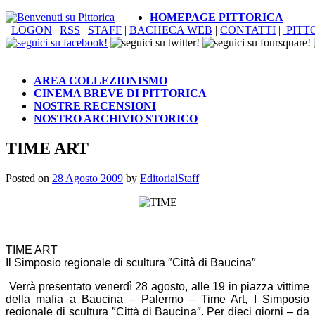
HOMEPAGE PITTORICA
LOGON
|
RSS
|
STAFF
|
BACHECA WEB
|
CONTATTI
|
PITT
AREA COLLEZIONISMO
CINEMA BREVE DI PITTORICA
NOSTRE RECENSIONI
NOSTRO ARCHIVIO STORICO
TIME ART
Posted on
28 Agosto 2009
by
EditorialStaff
TIME ART
Il Simposio regionale di scultura ″Città di Baucina″
Verrà presentato venerdì 28 agosto, alle 19 in piazza vittime
della mafia a Baucina – Palermo – Time Art, I Simposio
regionale di scultura ″Città di Baucina″. Per dieci giorni – da