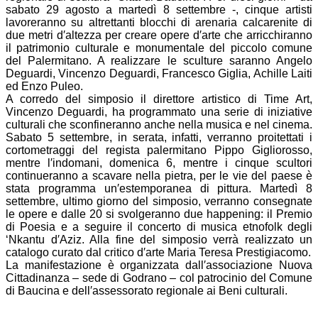
sabato 29 agosto a martedì 8 settembre -, cinque artisti
lavoreranno su altrettanti blocchi di arenaria calcarenite di
due metri d′altezza per creare opere d′arte che arricchiranno
il patrimonio culturale e monumentale del piccolo comune
del Palermitano. A realizzare le sculture saranno Angelo
Deguardi, Vincenzo Deguardi, Francesco Giglia, Achille Laiti
ed Enzo Puleo.
A corredo del simposio il direttore artistico di Time Art,
Vincenzo Deguardi, ha programmato una serie di iniziative
culturali che sconfineranno anche nella musica e nel cinema.
Sabato 5 settembre, in serata, infatti, verranno proitettati i
cortometraggi del regista palermitano Pippo Gigliorosso,
mentre l′indomani, domenica 6, mentre i cinque scultori
continueranno a scavare nella pietra, per le vie del paese è
stata programma un′estemporanea di pittura. Martedì 8
settembre, ultimo giorno del simposio, verranno consegnate
le opere e dalle 20 si svolgeranno due happening: il Premio
di Poesia e a seguire il concerto di musica etnofolk degli
‘Nkantu d′Aziz. Alla fine del simposio verrà realizzato un
catalogo curato dal critico d′arte Maria Teresa Prestigiacomo.
La manifestazione è organizzata dall′associazione Nuova
Cittadinanza – sede di Godrano – col patrocinio del Comune
di Baucina e dell′assessorato regionale ai Beni culturali.