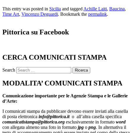
This entry was posted in
Sicilia
and tagged
Achille Laiti
,
Baucina
,
Time Art
,
Vincenzo Deguardi
. Bookmark the
permalink
.
Pittorica su Facebook
CERCA COMUNICATI STAMPA
Search
MODALITA’ COMUNICATI STAMPA
Comunicazione importante per le Agenzie Stampa e le Gallerie
d’Arte:
I comunicati stampa da pubblicare devono essere inviati alla casella
di posta elettronica
info@pittorica.it
o all’altra casella specifica
comunicatistampa@pittorica.org
esclusivamente in formato
word
con allegata almeno una foto in formato
jpg
o
png
. In alternativa il
testo di accompagnamento potrà essere inviato nel corpo della stessa