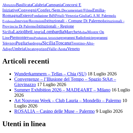
Abruzzo
Basilicata
Calabria
Campania
Concorsi E
Emilia-
Convegni/Confer./Sem.
Iniziative
Documentari/Films
Romagna
Estero
Friuli-Venezia-Giulia
Fondazione BdS
G.A.M. Palermo
In
Istituzionali - Comune Di Palermo
Istituzionali -
Interviste/Recensioni
Evidenza
Provincia Di Palermo
Istituzionali - Regione
Lazio
Libri
Lombardia
Marche
Sicilia
Liguria
Mostre On
Molise
Piemonte
Line
Programmi Radiofonici
Programmi
Premi
Produzioni Artistiche
Sicilia
Toscana
Puglia
Sardegna
Trentino-Alto-
Televisivi
Veneto
Umbria
Uncategorized
Adige
Valle-Aosta
Articoli recenti
Wunderkammern – Tellas – Chia (SU)
18 Luglio 2026
Convergenze – l’Illusione del Tempo – Spazio StArt –
Giovinazzo
17 Luglio 2026
Summer Exhibition 2026 – MADE4ART – Milano
16 Luglio
2026
Art Nouveau Week – Club Lauria – Mondello – Palermo
10
Luglio 2026
ROSALIA – Casino delle Muse – Palermo
9 Luglio 2026
Utenti in linea