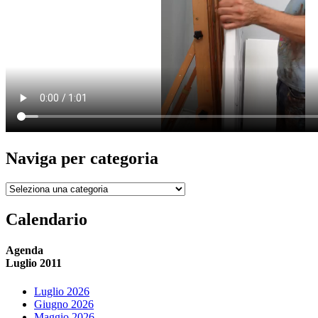
Naviga per categoria
Naviga
per
categoria
Calendario
Agenda
Luglio 2011
Luglio 2026
Giugno 2026
Maggio 2026