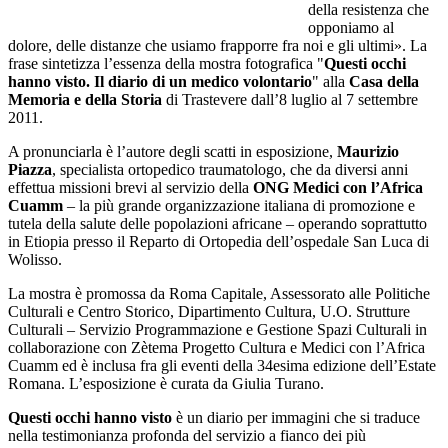
della resistenza che
opponiamo al
dolore, delle distanze che usiamo frapporre fra noi e gli ultimi». La
frase sintetizza l’essenza della mostra fotografica "
Questi occhi
hanno visto. Il diario di un medico volontario
" alla
Casa della
Memoria e della Storia
di Trastevere dall’8 luglio al 7 settembre
2011.
A pronunciarla è l’autore degli scatti in esposizione,
Maurizio
Piazza
, specialista ortopedico traumatologo, che da diversi anni
effettua missioni brevi al servizio della
ONG Medici con l’Africa
Cuamm
– la più grande organizzazione italiana di promozione e
tutela della salute delle popolazioni africane – operando soprattutto
in Etiopia presso il Reparto di Ortopedia dell’ospedale San Luca di
Wolisso.
La mostra è promossa da Roma Capitale, Assessorato alle Politiche
Culturali e Centro Storico, Dipartimento Cultura, U.O. Strutture
Culturali – Servizio Programmazione e Gestione Spazi Culturali in
collaborazione con Zètema Progetto Cultura e Medici con l’Africa
Cuamm ed è inclusa fra gli eventi della 34esima edizione dell’Estate
Romana. L’esposizione è curata da Giulia Turano.
Questi occhi hanno visto
è un diario per immagini che si traduce
nella testimonianza profonda del servizio a fianco dei più