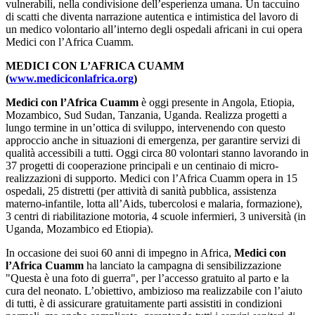
vulnerabili, nella condivisione dell’esperienza umana. Un taccuino
di scatti che diventa narrazione autentica e intimistica del lavoro di
un medico volontario all’interno degli ospedali africani in cui opera
Medici con l’Africa Cuamm.
MEDICI CON L’AFRICA CUAMM
(
www.mediciconlafrica.org
)
Medici con l’Africa Cuamm
è oggi presente in Angola, Etiopia,
Mozambico, Sud Sudan, Tanzania, Uganda. Realizza progetti a
lungo termine in un’ottica di sviluppo, intervenendo con questo
approccio anche in situazioni di emergenza, per garantire servizi di
qualità accessibili a tutti. Oggi circa 80 volontari stanno lavorando in
37 progetti di cooperazione principali e un centinaio di micro-
realizzazioni di supporto. Medici con l’Africa Cuamm opera in 15
ospedali, 25 distretti (per attività di sanità pubblica, assistenza
materno-infantile, lotta all’Aids, tubercolosi e malaria, formazione),
3 centri di riabilitazione motoria, 4 scuole infermieri, 3 università (in
Uganda, Mozambico ed Etiopia).
In occasione dei suoi 60 anni di impegno in Africa,
Medici con
l’Africa Cuamm
ha lanciato la campagna di sensibilizzazione
"Questa è una foto di guerra", per l’accesso gratuito al parto e la
cura del neonato. L’obiettivo, ambizioso ma realizzabile con l’aiuto
di tutti, è di assicurare gratuitamente parti assistiti in condizioni