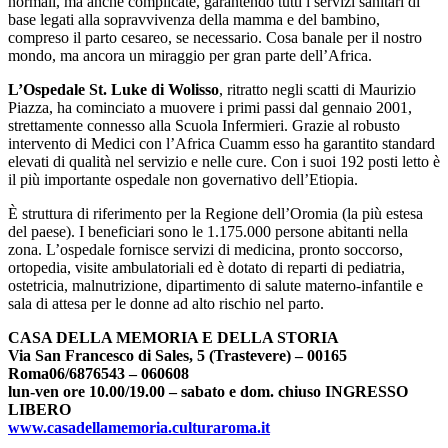
normali, ma anche complicate, garantendo tutti i servizi sanitari di
base legati alla sopravvivenza della mamma e del bambino,
compreso il parto cesareo, se necessario. Cosa banale per il nostro
mondo, ma ancora un miraggio per gran parte dell’Africa.
L’Ospedale St. Luke di Wolisso
, ritratto negli scatti di Maurizio
Piazza, ha cominciato a muovere i primi passi dal gennaio 2001,
strettamente connesso alla Scuola Infermieri. Grazie al robusto
intervento di Medici con l’Africa Cuamm esso ha garantito standard
elevati di qualità nel servizio e nelle cure. Con i suoi 192 posti letto è
il più importante ospedale non governativo dell’Etiopia.
È struttura di riferimento per la Regione dell’Oromia (la più estesa
del paese). I beneficiari sono le 1.175.000 persone abitanti nella
zona. L’ospedale fornisce servizi di medicina, pronto soccorso,
ortopedia, visite ambulatoriali ed è dotato di reparti di pediatria,
ostetricia, malnutrizione, dipartimento di salute materno-infantile e
sala di attesa per le donne ad alto rischio nel parto.
CASA DELLA MEMORIA E DELLA STORIA
Via San Francesco di Sales, 5 (Trastevere) – 00165
Roma06/6876543 – 060608
lun-ven ore 10.00/19.00 – sabato e dom. chiuso INGRESSO
LIBERO
www.casadellamemoria.culturaroma.it