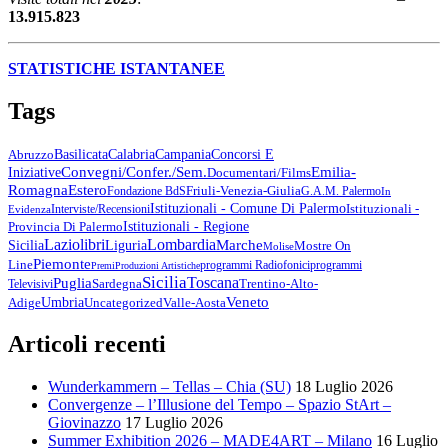
13.915.823
STATISTICHE ISTANTANEE
Tags
Abruzzo
Basilicata
Calabria
Campania
Concorsi E
Emilia-
Convegni/Confer./Sem.
Iniziative
Documentari/Films
Romagna
Estero
Friuli-Venezia-Giulia
Fondazione BdS
G.A.M. Palermo
In
Istituzionali - Comune Di Palermo
Istituzionali -
Interviste/Recensioni
Evidenza
Provincia Di Palermo
Istituzionali - Regione
Lazio
Libri
Lombardia
Marche
Sicilia
Liguria
Mostre On
Molise
Piemonte
Line
Programmi Radiofonici
Programmi
Premi
Produzioni Artistiche
Sicilia
Toscana
Puglia
Sardegna
Trentino-Alto-
Televisivi
Veneto
Umbria
Uncategorized
Adige
Valle-Aosta
Articoli recenti
Wunderkammern – Tellas – Chia (SU)
18 Luglio 2026
Convergenze – l’Illusione del Tempo – Spazio StArt –
Giovinazzo
17 Luglio 2026
Summer Exhibition 2026 – MADE4ART – Milano
16 Luglio