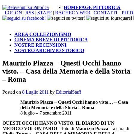
HOMEPAGE PITTORICA
LOGON
|
RSS
|
STAFF
|
BACHECA WEB
|
CONTATTI
|
PITT
AREA COLLEZIONISMO
CINEMA BREVE DI PITTORICA
NOSTRE RECENSIONI
NOSTRO ARCHIVIO STORICO
Maurizio Piazza – Questi Occhi hanno
visto. – Casa della Memoria e della Storia
– Roma
Posted on
8 Luglio 2011
by
EditorialStaff
Maurizio Piazza – Questi Occhi hanno visto… – Casa
della Memoria e della Storia – Roma
8 luglio – 7 settembre 2011
QUESTI OCCHI HANNO VISTO. IL DIARIO DI UN
MEDICO VOLONTARIO
– foto di
Maurizio Piazza
– a cura di
Giulia Tura
no –
CASA DELLA MEMORIA E DELLA