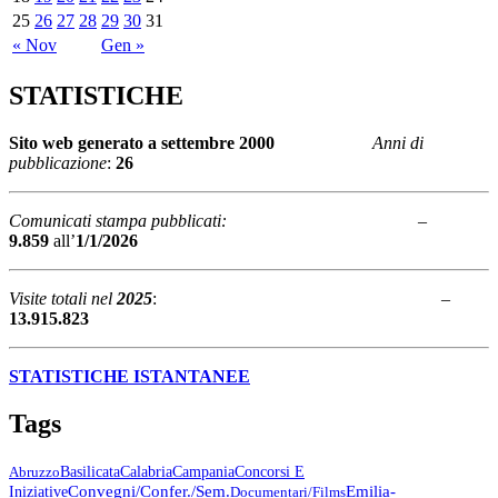
25
26
27
28
29
30
31
« Nov
Gen »
STATISTICHE
Sito web generato a
settembre 2000
Anni di
pubblicazione
:
26
Comunicati stampa pubblicati:
–
9.859
all’
1/1/2026
Visite totali nel
2025
: –
13.915.823
STATISTICHE ISTANTANEE
Tags
Abruzzo
Basilicata
Calabria
Campania
Concorsi E
Emilia-
Convegni/Confer./Sem.
Iniziative
Documentari/Films