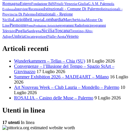
Romagna
Estero
Friuli-Venezia-Giulia
Fondazione BdS
G.A.M. Palermo
In
Istituzionali - Comune Di Palermo
Istituzionali -
Interviste/Recensioni
Evidenza
Provincia Di Palermo
Istituzionali - Regione
Lazio
Libri
Lombardia
Marche
Sicilia
Liguria
Mostre On
Molise
Piemonte
Line
Programmi Radiofonici
Programmi
Premi
Produzioni Artistiche
Sicilia
Toscana
Puglia
Sardegna
Trentino-Alto-
Televisivi
Veneto
Umbria
Uncategorized
Adige
Valle-Aosta
Articoli recenti
Wunderkammern – Tellas – Chia (SU)
18 Luglio 2026
Convergenze – l’Illusione del Tempo – Spazio StArt –
Giovinazzo
17 Luglio 2026
Summer Exhibition 2026 – MADE4ART – Milano
16 Luglio
2026
Art Nouveau Week – Club Lauria – Mondello – Palermo
10
Luglio 2026
ROSALIA – Casino delle Muse – Palermo
9 Luglio 2026
Utenti in linea
17 utenti
In linea