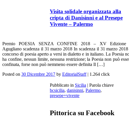
Visita solidale organizzata alla
cripta di Danisinni e al Presepe
Vivente – Palermo
Premio POESIA SENZA CONFINE 2018 – XV Edizione
Agugliano scadenza il 31 marzo 2018 In scadenza il 31 marzo 2018 
concorso di poesia aperto a versi in dialetto e in italiano. La Poesia n
ha confine, nessun limite, nessuna restrizione; la Poesia non può esse
confinata, forse non può nemmeno essere definita Il […]
Posted on
30 Dicembre 2017
by
EditorialStaff
| 1.264 click
Pubblicato in
Sicilia
|
Parola chiave
bcsicilia
,
danisinni
,
Palermo
,
presepe+vivente
Pittorica su Facebook