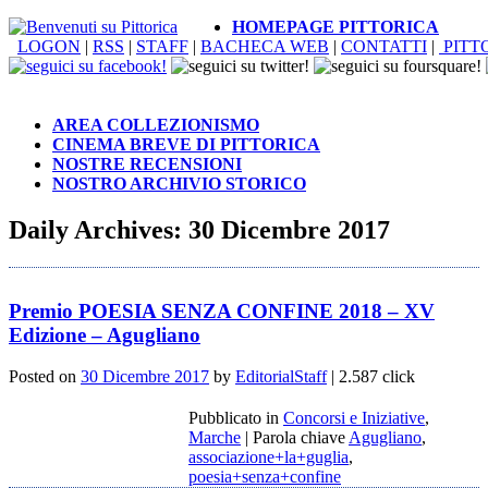
HOMEPAGE PITTORICA
LOGON
|
RSS
|
STAFF
|
BACHECA WEB
|
CONTATTI
|
PITT
AREA COLLEZIONISMO
CINEMA BREVE DI PITTORICA
NOSTRE RECENSIONI
NOSTRO ARCHIVIO STORICO
Daily Archives:
30 Dicembre 2017
Premio POESIA SENZA CONFINE 2018 – XV
Edizione – Agugliano
Posted on
30 Dicembre 2017
by
EditorialStaff
| 2.587 click
Pubblicato in
Concorsi e Iniziative
,
Marche
|
Parola chiave
Agugliano
,
associazione+la+guglia
,
poesia+senza+confine