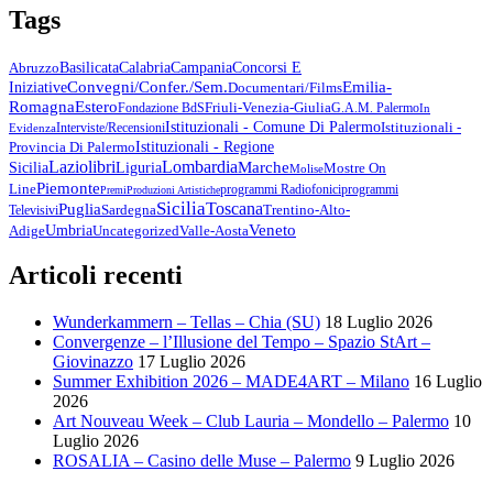
Tags
Abruzzo
Basilicata
Calabria
Campania
Concorsi E
Emilia-
Convegni/Confer./Sem.
Iniziative
Documentari/Films
Romagna
Estero
Friuli-Venezia-Giulia
Fondazione BdS
G.A.M. Palermo
In
Istituzionali - Comune Di Palermo
Istituzionali -
Interviste/Recensioni
Evidenza
Provincia Di Palermo
Istituzionali - Regione
Lazio
Libri
Lombardia
Marche
Sicilia
Liguria
Mostre On
Molise
Piemonte
Line
Programmi Radiofonici
Programmi
Premi
Produzioni Artistiche
Sicilia
Toscana
Puglia
Sardegna
Trentino-Alto-
Televisivi
Veneto
Umbria
Uncategorized
Adige
Valle-Aosta
Articoli recenti
Wunderkammern – Tellas – Chia (SU)
18 Luglio 2026
Convergenze – l’Illusione del Tempo – Spazio StArt –
Giovinazzo
17 Luglio 2026
Summer Exhibition 2026 – MADE4ART – Milano
16 Luglio
2026
Art Nouveau Week – Club Lauria – Mondello – Palermo
10
Luglio 2026
ROSALIA – Casino delle Muse – Palermo
9 Luglio 2026