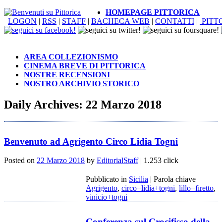
HOMEPAGE PITTORICA
LOGON
|
RSS
|
STAFF
|
BACHECA WEB
|
CONTATTI
|
PITT
AREA COLLEZIONISMO
CINEMA BREVE DI PITTORICA
NOSTRE RECENSIONI
NOSTRO ARCHIVIO STORICO
Daily Archives:
22 Marzo 2018
Benvenuto ad Agrigento Circo Lidia Togni
Posted on
22 Marzo 2018
by
EditorialStaff
| 1.253 click
Pubblicato in
Sicilia
|
Parola chiave
Agrigento
,
circo+lidia+togni
,
lillo+firetto
,
vinicio+togni
Conferenza sul Crocifisso della