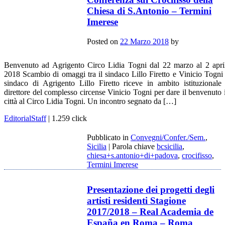
Chiesa di S.Antonio – Termini
Imerese
Posted on
22 Marzo 2018
by
Benvenuto ad Agrigento Circo Lidia Togni dal 22 marzo al 2 apri
2018 Scambio di omaggi tra il sindaco Lillo Firetto e Vinicio Togni 
sindaco di Agrigento Lillo Firetto riceve in ambito istituzionale 
direttore del complesso circense Vinicio Togni per dare il benvenuto 
città al Circo Lidia Togni. Un incontro segnato da […]
EditorialStaff
| 1.259 click
Pubblicato in
Convegni/Confer./Sem.
,
Sicilia
|
Parola chiave
bcsicilia
,
chiesa+s.antonio+di+padova
,
crocifisso
,
Termini Imerese
Presentazione dei progetti degli
artisti residenti Stagione
2017/2018 – Real Academia de
España en Roma – Roma