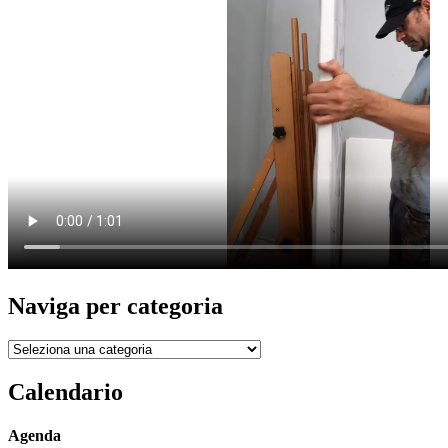
Naviga per categoria
Naviga
per
categoria
Calendario
Agenda