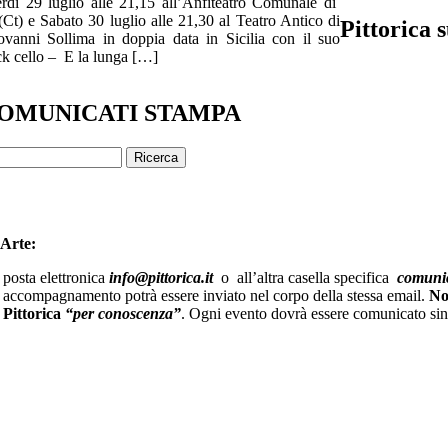
rdì 29 luglio alle 21,15 all’Anfiteatro Comunale di
Ct) e Sabato 30 luglio alle 21,30 al Teatro Antico di
Pittorica 
vanni Sollima in doppia data in Sicilia con il suo
k cello – E la lunga […]
OMUNICATI STAMPA
’Arte:
 posta elettronica
info@pittorica.it
o all’altra casella specifica
comunic
o di accompagnamento potrà essere inviato nel corpo della stessa email.
No
a Pittorica
“per conoscenza”
. Ogni evento dovrà essere comunicato si