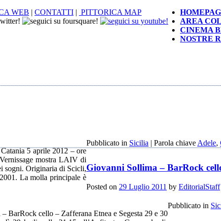
CA WEB
|
CONTATTI
|
PITTORICA MAP
HOMEPAG
AREA CO
CINEMA B
NOSTRE R
Pubblicato in
Sicilia
|
Parola chiave
Adele
,
Catania 5 aprile 2012 – ore
– Vernissage mostra LAIV di
Giovanni Sollima – BarRock cell
i sogni. Originaria di Scicli,
el 2001. La molla principale è
Posted on
29 Luglio 2011
by
EditorialStaff
Pubblicato in
Sic
 – BarRock cello – Zafferana Etnea e Segesta 29 e 30