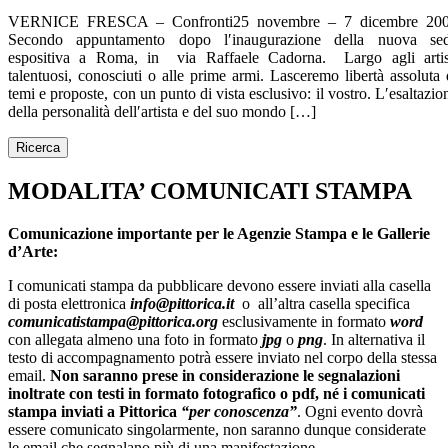
VERNICE FRESCA – Confronti25 novembre – 7 dicembre 20
Secondo appuntamento dopo l′inaugurazione della nuova se
espositiva a Roma, in via Raffaele Cadorna. Largo agli artis
talentuosi, conosciuti o alle prime armi. Lasceremo libertà assoluta 
temi e proposte, con un punto di vista esclusivo: il vostro. L′esaltazio
della personalità dell′artista e del suo mondo […]
MODALITA’ COMUNICATI STAMPA
Comunicazione importante per le Agenzie Stampa e le Gallerie
d’Arte:
I comunicati stampa da pubblicare devono essere inviati alla casella
di posta elettronica
info@pittorica.it
o all’altra casella specifica
comunicatistampa@pittorica.org
esclusivamente in formato
word
con allegata almeno una foto in formato
jpg
o
png
. In alternativa il
testo di accompagnamento potrà essere inviato nel corpo della stessa
email.
Non saranno prese in considerazione le segnalazioni
inoltrate con testi in formato fotografico o pdf, né i comunicati
stampa inviati a Pittorica
“per conoscenza”
. Ogni evento dovrà
essere comunicato singolarmente, non saranno dunque considerate
le email che segnalano più di una manifestazione.