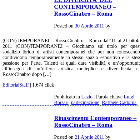
CONTEMPORANEO –
RossoCinabro – Roma
Posted on
30 Aprile 2011
by
(CON)TEMPORANEI – RossoCinabro – Roma dall’11 al 21 ottob
2011 (CON)TEMPORANEI – Giochiamo sul titolo per ques
sodalizio ibrido di artisti contemporanei che pur non conoscendo
condividono temporaneamente lo stesso spazio espositivo e la stes
passione per l’arte. Talenti ai quali dare visibilità e un’opportunit
all’insegna di un’offerta artistica molteplice e diversificata, c
RossoCinabro dopo […]
EditorialStaff
| 1.674 click
Pubblicato in
Lazio
|
Parola chiave
Luigi
Borsari
,
partecipazione
,
Raffaele Cadorna
Rinascimento Contemporaneo –
RossoCinabro – Roma
Posted on
21 Aprile 2011
by