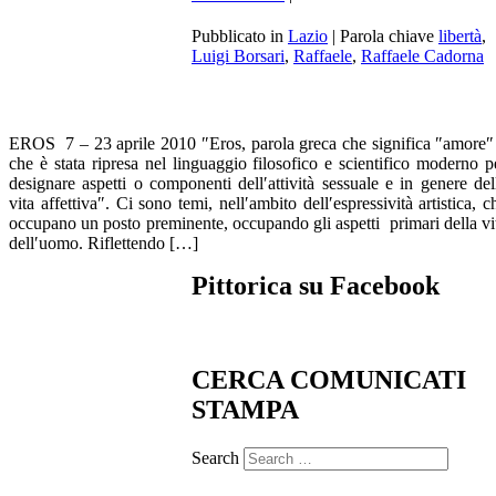
Pubblicato in
Lazio
|
Parola chiave
libertà
,
Luigi Borsari
,
Raffaele
,
Raffaele Cadorna
EROS 7 – 23 aprile 2010 ″Eros, parola greca che significa ″amore″
che è stata ripresa nel linguaggio filosofico e scientifico moderno p
designare aspetti o componenti dell′attività sessuale e in genere del
vita affettiva″. Ci sono temi, nell′ambito dell′espressività artistica, c
occupano un posto preminente, occupando gli aspetti primari della vi
dell′uomo. Riflettendo […]
Pittorica su Facebook
CERCA COMUNICATI
STAMPA
Search