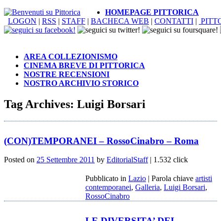
HOMEPAGE PITTORICA
LOGON
|
RSS
|
STAFF
|
BACHECA WEB
|
CONTATTI
|
PITT
AREA COLLEZIONISMO
CINEMA BREVE DI PITTORICA
NOSTRE RECENSIONI
NOSTRO ARCHIVIO STORICO
Tag Archives:
Luigi Borsari
(CON)TEMPORANEI – RossoCinabro – Roma
Posted on
25 Settembre 2011
by
EditorialStaff
| 1.532 click
Pubblicato in
Lazio
|
Parola chiave
artisti
contemporanei
,
Galleria
,
Luigi Borsari
,
RossoCinabro
LE DIVERSITA’ DEL