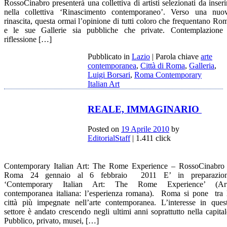
RossoCinabro presenterà una collettiva di artisti selezionati da inseri
nella collettiva ‘Rinascimento contemporaneo’. Verso una nuo
rinascita, questa ormai l’opinione di tutti coloro che frequentano Ro
e le sue Gallerie sia pubbliche che private. Contemplazione
riflessione […]
Pubblicato in
Lazio
|
Parola chiave
arte
contemporanea
,
Città di Roma
,
Galleria
,
Luigi Borsari
,
Roma Contemporary
Italian Art
REALE, IMMAGINARIO
Posted on
19 Aprile 2010
by
EditorialStaff
| 1.411 click
Contemporary Italian Art: The Rome Experience – RossoCinabro
Roma 24 gennaio al 6 febbraio 2011 E’ in preparazio
‘Contemporary Italian Art: The Rome Experience’ (Ar
contemporanea italiana: l’esperienza romana). Roma si pone tra 
città più impegnate nell’arte contemporanea. L’interesse in ques
settore è andato crescendo negli ultimi anni soprattutto nella capital
Pubblico, privato, musei, […]